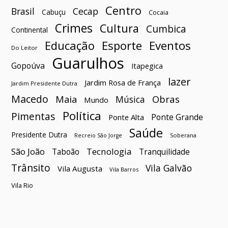
Centro
Brasil
Cecap
Cabuçu
Cocaia
Crimes
Cultura
Cumbica
Continental
Esporte
Eventos
Educação
Do Leitor
Guarulhos
Gopoúva
Itapegica
lazer
Jardim Rosa de França
Jardim Presidente Dutra
Macedo
Maia
Obras
Música
Mundo
Política
Pimentas
Ponte Grande
Ponte Alta
Saúde
Presidente Dutra
Soberana
Recreio São Jorge
São João
Tecnologia
Taboão
Tranquilidade
Trânsito
Vila Galvão
Vila Augusta
Vila Barros
Vila Rio