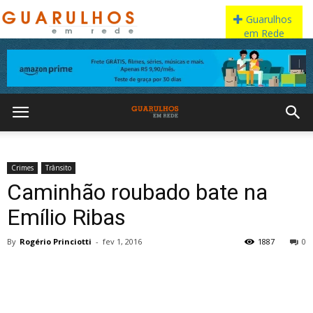
Crimes
Trânsito
Caminhão roubado bate na
Emílio Ribas
By
Rogério Princiotti
-
fev 1, 2016
1887
0