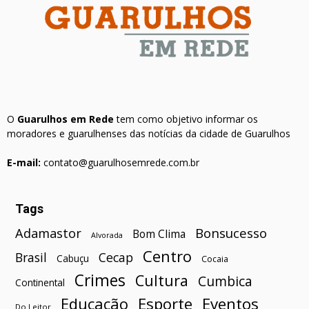
O
Guarulhos em Rede
tem como objetivo informar os
moradores e guarulhenses das notícias da cidade de Guarulhos
E-mail:
contato@guarulhosemrede.com.br
Tags
Bonsucesso
Adamastor
Bom Clima
Alvorada
Centro
Brasil
Cecap
Cabuçu
Cocaia
Crimes
Cultura
Cumbica
Continental
Esporte
Eventos
Educação
Do Leitor