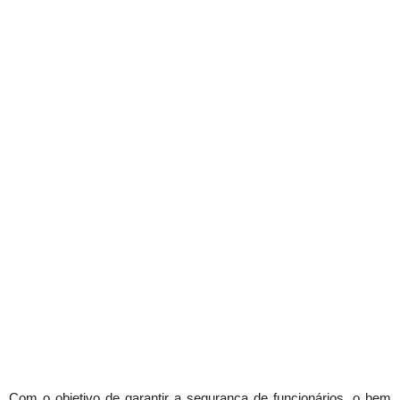
Com o objetivo de garantir a segurança de funcionários, o bem