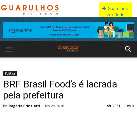
Política
BRF Brasil Food’s é lacrada
pela prefeitura
By
Rogério Princiotti
-
fev 24, 2016
2051
0