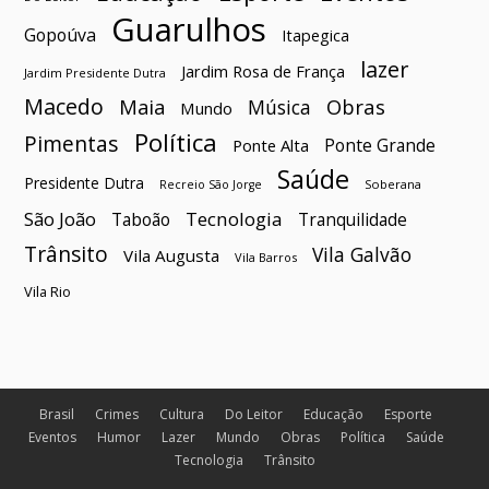
Guarulhos
Gopoúva
Itapegica
lazer
Jardim Rosa de França
Jardim Presidente Dutra
Macedo
Maia
Obras
Música
Mundo
Política
Pimentas
Ponte Grande
Ponte Alta
Saúde
Presidente Dutra
Soberana
Recreio São Jorge
São João
Tecnologia
Taboão
Tranquilidade
Trânsito
Vila Galvão
Vila Augusta
Vila Barros
Vila Rio
Brasil
Crimes
Cultura
Do Leitor
Educação
Esporte
Eventos
Humor
Lazer
Mundo
Obras
Política
Saúde
Tecnologia
Trânsito