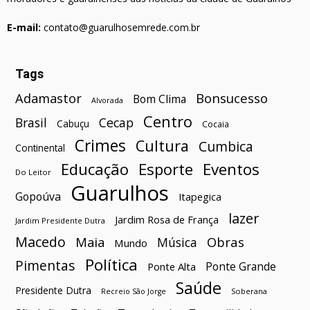
E-mail:
contato@guarulhosemrede.com.br
Tags
Bonsucesso
Adamastor
Bom Clima
Alvorada
Centro
Brasil
Cecap
Cabuçu
Cocaia
Crimes
Cultura
Cumbica
Continental
Esporte
Eventos
Educação
Do Leitor
Guarulhos
Gopoúva
Itapegica
lazer
Jardim Rosa de França
Jardim Presidente Dutra
Macedo
Maia
Obras
Música
Mundo
Política
Pimentas
Ponte Grande
Ponte Alta
Saúde
Presidente Dutra
Soberana
Recreio São Jorge