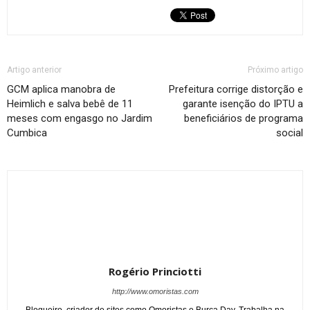
Artigo anterior
Próximo artigo
GCM aplica manobra de
Prefeitura corrige distorção e
Heimlich e salva bebê de 11
garante isenção do IPTU a
meses com engasgo no Jardim
beneficiários de programa
Cumbica
social
Rogério Princiotti
http://www.omoristas.com
Blogueiro, criador de sites como Omoristas e Burca Day. Trabalha na