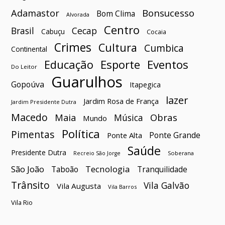
Bonsucesso
Adamastor
Bom Clima
Alvorada
Centro
Brasil
Cecap
Cabuçu
Cocaia
Crimes
Cultura
Cumbica
Continental
Esporte
Eventos
Educação
Do Leitor
Guarulhos
Gopoúva
Itapegica
lazer
Jardim Rosa de França
Jardim Presidente Dutra
Macedo
Maia
Obras
Música
Mundo
Política
Pimentas
Ponte Grande
Ponte Alta
Saúde
Presidente Dutra
Soberana
Recreio São Jorge
São João
Tecnologia
Taboão
Tranquilidade
Trânsito
Vila Galvão
Vila Augusta
Vila Barros
Vila Rio