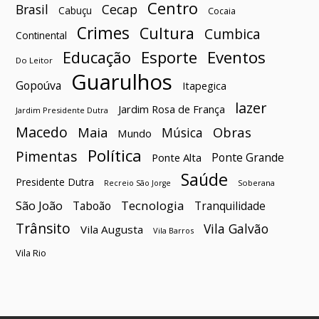
Centro
Brasil
Cecap
Cabuçu
Cocaia
Crimes
Cultura
Cumbica
Continental
Esporte
Eventos
Educação
Do Leitor
Guarulhos
Gopoúva
Itapegica
lazer
Jardim Rosa de França
Jardim Presidente Dutra
Macedo
Maia
Obras
Música
Mundo
Política
Pimentas
Ponte Grande
Ponte Alta
Saúde
Presidente Dutra
Soberana
Recreio São Jorge
São João
Tecnologia
Taboão
Tranquilidade
Trânsito
Vila Galvão
Vila Augusta
Vila Barros
Vila Rio