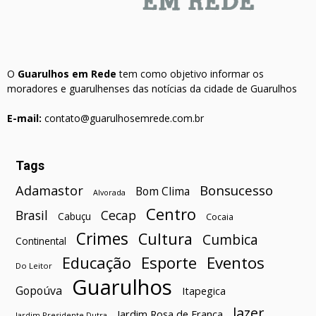
O
Guarulhos em Rede
tem como objetivo informar os
moradores e guarulhenses das notícias da cidade de Guarulhos
E-mail:
contato@guarulhosemrede.com.br
Tags
Bonsucesso
Adamastor
Bom Clima
Alvorada
Centro
Brasil
Cecap
Cabuçu
Cocaia
Crimes
Cultura
Cumbica
Continental
Esporte
Eventos
Educação
Do Leitor
Guarulhos
Gopoúva
Itapegica
lazer
Jardim Rosa de França
Jardim Presidente Dutra