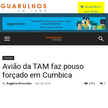
Trânsito
Avião da TAM faz pouso
forçado em Cumbica
By
Rogério Princiotti
-
abr 26, 2016
2795
0