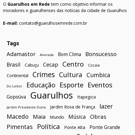
O
Guarulhos em Rede
tem como objetivo informar os
moradores e guarulhenses das notícias da cidade de Guarulhos
E-mail:
contato@guarulhosemrede.com.br
Tags
Bonsucesso
Adamastor
Bom Clima
Alvorada
Centro
Brasil
Cecap
Cabuçu
Cocaia
Crimes
Cultura
Cumbica
Continental
Esporte
Eventos
Educação
Do Leitor
Guarulhos
Gopoúva
Itapegica
lazer
Jardim Rosa de França
Jardim Presidente Dutra
Macedo
Maia
Obras
Música
Mundo
Política
Pimentas
Ponte Grande
Ponte Alta