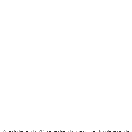
A estudante do 4º semestre do curso de Fisioterapia da