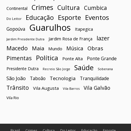
Crimes
Cultura
Cumbica
Continental
Esporte
Eventos
Educação
Do Leitor
Guarulhos
Gopoúva
Itapegica
lazer
Jardim Rosa de França
Jardim Presidente Dutra
Macedo
Maia
Obras
Música
Mundo
Política
Pimentas
Ponte Grande
Ponte Alta
Saúde
Presidente Dutra
Soberana
Recreio São Jorge
São João
Tecnologia
Taboão
Tranquilidade
Trânsito
Vila Galvão
Vila Augusta
Vila Barros
Vila Rio
Brasil
Crimes
Cultura
Do Leitor
Educação
Esporte