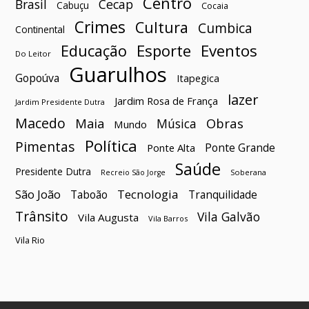
Centro
Brasil
Cecap
Cabuçu
Cocaia
Crimes
Cultura
Cumbica
Continental
Esporte
Eventos
Educação
Do Leitor
Guarulhos
Gopoúva
Itapegica
lazer
Jardim Rosa de França
Jardim Presidente Dutra
Macedo
Maia
Obras
Música
Mundo
Política
Pimentas
Ponte Grande
Ponte Alta
Saúde
Presidente Dutra
Soberana
Recreio São Jorge
São João
Tecnologia
Taboão
Tranquilidade
Trânsito
Vila Galvão
Vila Augusta
Vila Barros
Vila Rio