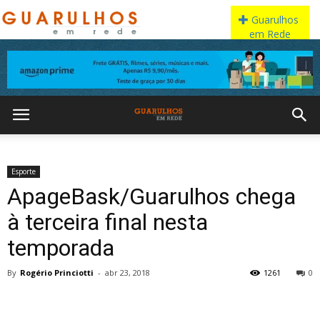
Esporte
ApageBask/Guarulhos chega
à terceira final nesta
temporada
By
Rogério Princiotti
-
abr 23, 2018
1261
0