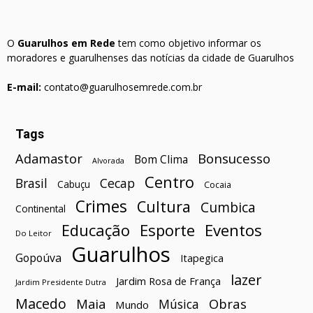
O
Guarulhos em Rede
tem como objetivo informar os
moradores e guarulhenses das notícias da cidade de Guarulhos
E-mail:
contato@guarulhosemrede.com.br
Tags
Bonsucesso
Adamastor
Bom Clima
Alvorada
Centro
Brasil
Cecap
Cabuçu
Cocaia
Crimes
Cultura
Cumbica
Continental
Esporte
Eventos
Educação
Do Leitor
Guarulhos
Gopoúva
Itapegica
lazer
Jardim Rosa de França
Jardim Presidente Dutra
Macedo
Maia
Obras
Música
Mundo