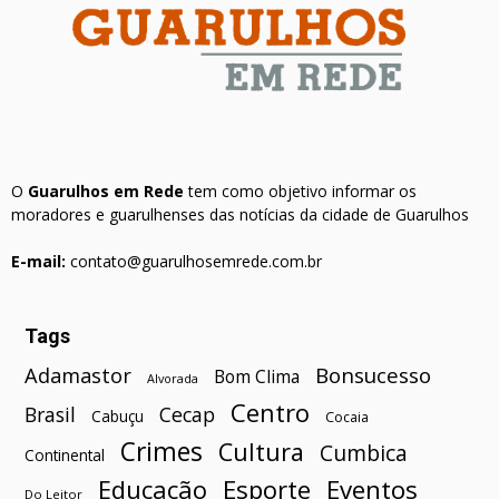
O
Guarulhos em Rede
tem como objetivo informar os
moradores e guarulhenses das notícias da cidade de Guarulhos
E-mail:
contato@guarulhosemrede.com.br
Tags
Bonsucesso
Adamastor
Bom Clima
Alvorada
Centro
Brasil
Cecap
Cabuçu
Cocaia
Crimes
Cultura
Cumbica
Continental
Esporte
Eventos
Educação
Do Leitor