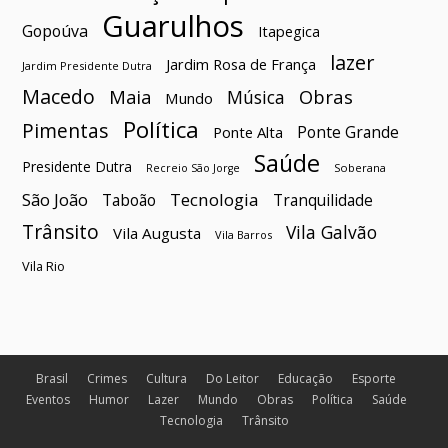
Guarulhos
Gopoúva
Itapegica
lazer
Jardim Rosa de França
Jardim Presidente Dutra
Macedo
Maia
Obras
Música
Mundo
Política
Pimentas
Ponte Grande
Ponte Alta
Saúde
Presidente Dutra
Soberana
Recreio São Jorge
São João
Tecnologia
Taboão
Tranquilidade
Trânsito
Vila Galvão
Vila Augusta
Vila Barros
Vila Rio
Brasil
Crimes
Cultura
Do Leitor
Educação
Esporte
Eventos
Humor
Lazer
Mundo
Obras
Política
Saúde
Tecnologia
Trânsito