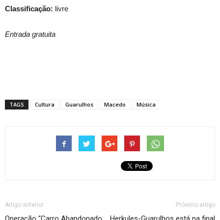
Classificação:
livre
Entrada gratuita
TAGS
Cultura
Guarulhos
Macedo
Música
Artigo anterior
Próximo artigo
Operação “Carro Abandonado,
Herkules-Guarulhos está na final