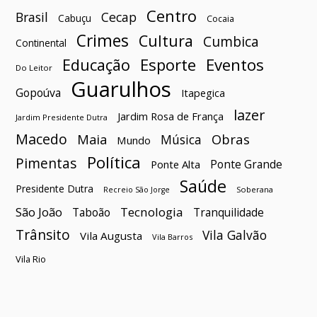
Centro
Brasil
Cecap
Cabuçu
Cocaia
Crimes
Cultura
Cumbica
Continental
Esporte
Eventos
Educação
Do Leitor
Guarulhos
Gopoúva
Itapegica
lazer
Jardim Rosa de França
Jardim Presidente Dutra
Macedo
Maia
Obras
Música
Mundo
Política
Pimentas
Ponte Grande
Ponte Alta
Saúde
Presidente Dutra
Soberana
Recreio São Jorge
São João
Tecnologia
Taboão
Tranquilidade
Trânsito
Vila Galvão
Vila Augusta
Vila Barros
Vila Rio