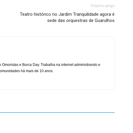
Próximo artigo
Teatro histórico no Jardim Tranquilidade agora é
sede das orquestras de Guarulhos
mo Omoristas e Burca Day. Trabalha na internet administrando e
 comunidades há mais de 10 anos.
Foto: Fabio Nunes Teixeira/PMG