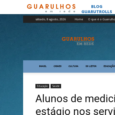
sábado, 8 agosto, 2026
Home
O que é o Guarulh
Guarulhos
em
Rede
BRASIL
CRIMES
CULTURA
DO LEITOR
EDUCAÇÃO
Educação
Saúde
Alunos de medi
estágio nos serv