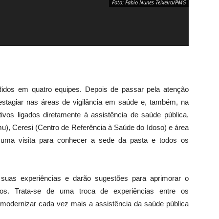
Foto: Fabio Nunes Teixeira/PMG
didos em quatro equipes. Depois de passar pela atenção
o estagiar nas áreas de vigilância em saúde e, também, na
ivos ligados diretamente à assistência de saúde pública,
u), Ceresi (Centro de Referência à Saúde do Idoso) e área
am uma visita para conhecer a sede da pasta e todos os
e suas experiências e darão sugestões para aprimorar o
os. Trata-se de uma troca de experiências entre os
a modernizar cada vez mais a assistência da saúde pública
Foto: Fabio Nunes Teixeira/PMG