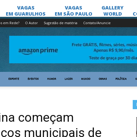
os em Rede?
O Autor
Sugestão de matéria
Contato/Anuncie
ESPORTE
EVENTOS
HUMOR
LAZER
MUNDO
OBRAS
POLÍTICA
S
cina começam
iços municipais de