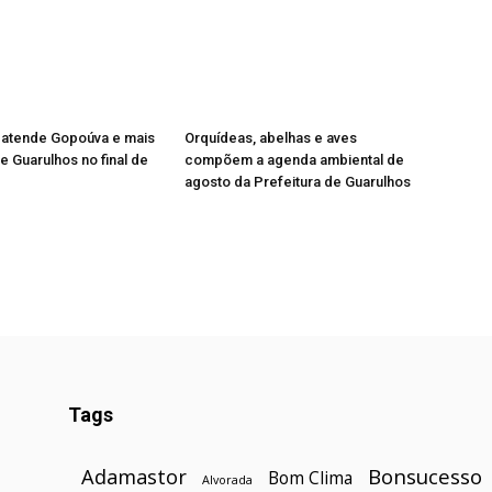
 atende Gopoúva e mais
Orquídeas, abelhas e aves
e Guarulhos no final de
compõem a agenda ambiental de
agosto da Prefeitura de Guarulhos
Foto: Fabio Nunes Teixeira/PMG
Tags
Bonsucesso
Adamastor
Bom Clima
Alvorada