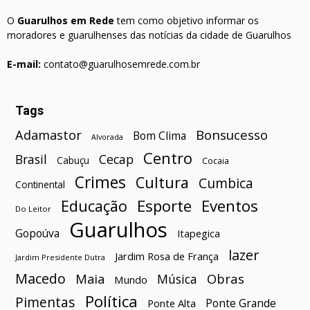
O
Guarulhos em Rede
tem como objetivo informar os
moradores e guarulhenses das notícias da cidade de Guarulhos
E-mail:
contato@guarulhosemrede.com.br
Tags
Bonsucesso
Adamastor
Bom Clima
Alvorada
Centro
Brasil
Cecap
Cabuçu
Cocaia
Crimes
Cultura
Cumbica
Continental
Esporte
Eventos
Educação
Do Leitor
Guarulhos
Gopoúva
Itapegica
lazer
Jardim Rosa de França
Jardim Presidente Dutra
Macedo
Maia
Obras
Música
Mundo
Política
Pimentas
Ponte Grande
Ponte Alta