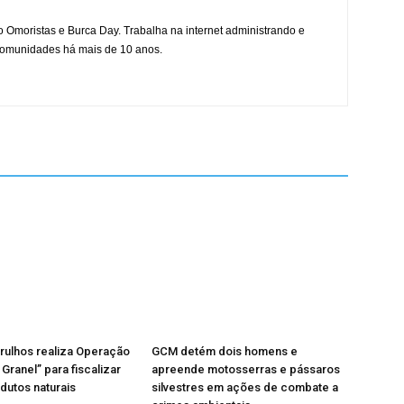
mo Omoristas e Burca Day. Trabalha na internet administrando e
 comunidades há mais de 10 anos.
rulhos realiza Operação
GCM detém dois homens e
Granel” para fiscalizar
apreende motosserras e pássaros
odutos naturais
silvestres em ações de combate a