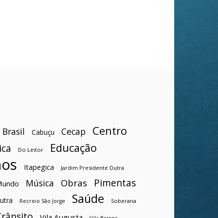
Centro
Brasil
Cecap
Cabuçu
Educação
ica
Do Leitor
hos
Itapegica
Jardim Presidente Dutra
Pimentas
Obras
Música
Mundo
Saúde
utra
Soberana
Recreio São Jorge
Trânsito
Vila Augusta
Vila Barros