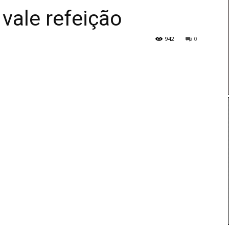
 vale refeição
942
0