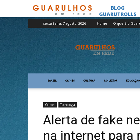
sexta-feira, 7 agosto, 2026
Home
O que é o Guar
Guarulhos
em
Rede
BRASIL
CRIMES
CULTURA
DO LEITOR
EDUCAÇÃO
Crimes
Tecnologia
Alerta de fake n
na internet para