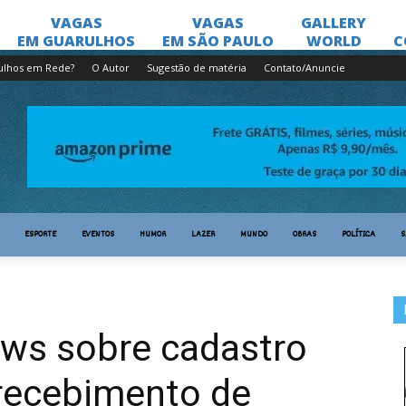
ulhos em Rede?
O Autor
Sugestão de matéria
Contato/Anuncie
ESPORTE
EVENTOS
HUMOR
LAZER
MUNDO
OBRAS
POLÍTICA
S
ews sobre cadastro
 recebimento de