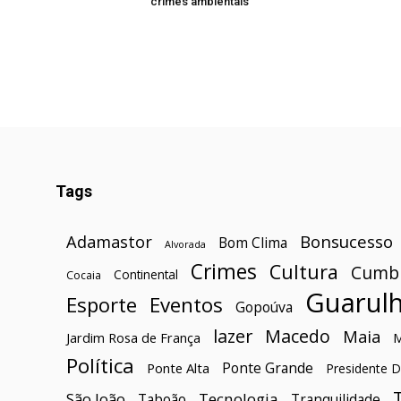
crimes ambientais
Tags
Bonsucesso
Adamastor
Bom Clima
Alvorada
Crimes
Cultura
Cumb
Continental
Cocaia
Guarul
Esporte
Eventos
Gopoúva
lazer
Macedo
Maia
Jardim Rosa de França
Política
Ponte Grande
Ponte Alta
Presidente D
São João
Tecnologia
Taboão
Tranquilidade