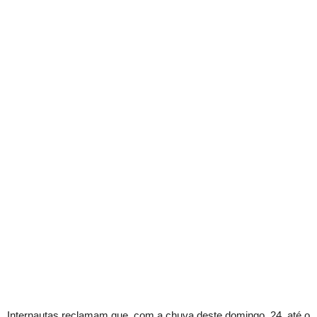
Internautas reclamam que, com a chuva deste domingo, 24, até o