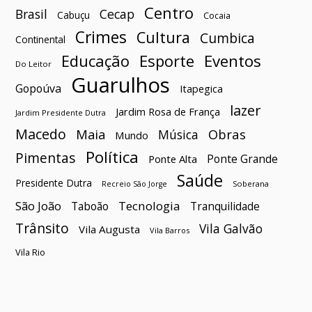
Centro
Brasil
Cecap
Cabuçu
Cocaia
Crimes
Cultura
Cumbica
Continental
Esporte
Eventos
Educação
Do Leitor
Guarulhos
Gopoúva
Itapegica
lazer
Jardim Rosa de França
Jardim Presidente Dutra
Macedo
Maia
Obras
Música
Mundo
Política
Pimentas
Ponte Grande
Ponte Alta
Saúde
Presidente Dutra
Soberana
Recreio São Jorge
São João
Tecnologia
Taboão
Tranquilidade
Trânsito
Vila Galvão
Vila Augusta
Vila Barros
Vila Rio