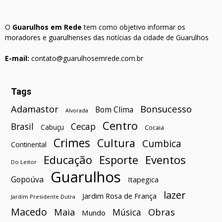
O
Guarulhos em Rede
tem como objetivo informar os
moradores e guarulhenses das notícias da cidade de Guarulhos
E-mail:
contato@guarulhosemrede.com.br
Tags
Bonsucesso
Adamastor
Bom Clima
Alvorada
Centro
Brasil
Cecap
Cabuçu
Cocaia
Crimes
Cultura
Cumbica
Continental
Esporte
Eventos
Educação
Do Leitor
Guarulhos
Gopoúva
Itapegica
lazer
Jardim Rosa de França
Jardim Presidente Dutra
Macedo
Maia
Obras
Música
Mundo