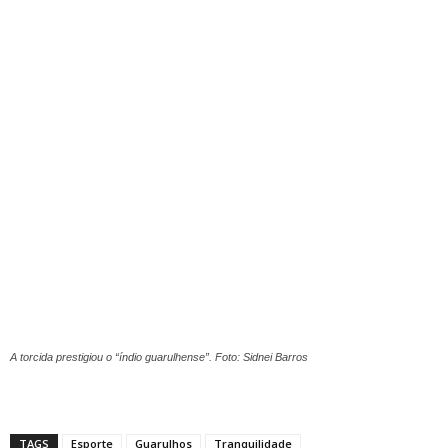
A torcida prestigiou o “índio guarulhense”. Foto: Sidnei Barros
TAGS
Esporte
Guarulhos
Tranquilidade