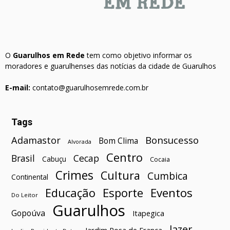
O
Guarulhos em Rede
tem como objetivo informar os
moradores e guarulhenses das notícias da cidade de Guarulhos
E-mail:
contato@guarulhosemrede.com.br
Tags
Bonsucesso
Adamastor
Bom Clima
Alvorada
Centro
Brasil
Cecap
Cabuçu
Cocaia
Crimes
Cultura
Cumbica
Continental
Esporte
Eventos
Educação
Do Leitor
Guarulhos
Gopoúva
Itapegica
lazer