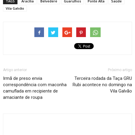
TAGS
Aracília
Belvedere
Guarulhos
Ponte Alta
Saúde
Vila Galvão
Artigo anterior
Próximo artigo
Irmã de preso envia
Terceira rodada da Taça GRU
correspondência com maconha
Rubi acontece no domingo na
camuflada em recipiente de
Vila Galvão
amaciante de roupa