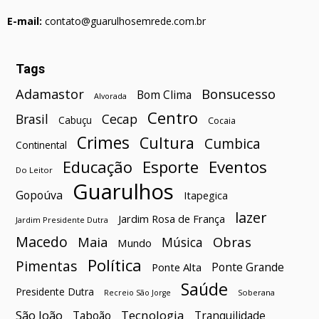
E-mail:
contato@guarulhosemrede.com.br
Tags
Bonsucesso
Adamastor
Bom Clima
Alvorada
Centro
Brasil
Cecap
Cabuçu
Cocaia
Crimes
Cultura
Cumbica
Continental
Esporte
Eventos
Educação
Do Leitor
Guarulhos
Gopoúva
Itapegica
lazer
Jardim Rosa de França
Jardim Presidente Dutra
Macedo
Maia
Obras
Música
Mundo
Política
Pimentas
Ponte Grande
Ponte Alta
Saúde
Presidente Dutra
Soberana
Recreio São Jorge
São João
Tecnologia
Taboão
Tranquilidade