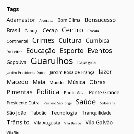
Tags
Bonsucesso
Adamastor
Bom Clima
Alvorada
Centro
Brasil
Cecap
Cabuçu
Cocaia
Crimes
Cultura
Cumbica
Continental
Esporte
Eventos
Educação
Do Leitor
Guarulhos
Gopoúva
Itapegica
lazer
Jardim Rosa de França
Jardim Presidente Dutra
Macedo
Maia
Obras
Música
Mundo
Política
Pimentas
Ponte Grande
Ponte Alta
Saúde
Presidente Dutra
Soberana
Recreio São Jorge
São João
Tecnologia
Taboão
Tranquilidade
Trânsito
Vila Galvão
Vila Augusta
Vila Barros
Vila Rio