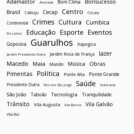
Bonsucesso
Adamastor
Bom Clima
Alvorada
Centro
Brasil
Cecap
Cabuçu
Cocaia
Crimes
Cultura
Cumbica
Continental
Esporte
Eventos
Educação
Do Leitor
Guarulhos
Gopoúva
Itapegica
lazer
Jardim Rosa de França
Jardim Presidente Dutra
Macedo
Maia
Obras
Música
Mundo
Política
Pimentas
Ponte Grande
Ponte Alta
Saúde
Presidente Dutra
Soberana
Recreio São Jorge
São João
Tecnologia
Taboão
Tranquilidade
Trânsito
Vila Galvão
Vila Augusta
Vila Barros
Vila Rio