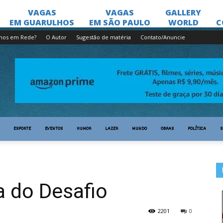
lhos em Rede?
O Autor
Sugestão de matéria
Contato/Anuncie
ESPORTE
EVENTOS
HUMOR
LAZER
MUNDO
OBRAS
POLÍTICA
S
a do Desafio
2201
0