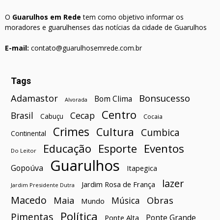
O
Guarulhos em Rede
tem como objetivo informar os
moradores e guarulhenses das notícias da cidade de Guarulhos
E-mail:
contato@guarulhosemrede.com.br
Tags
Bonsucesso
Adamastor
Bom Clima
Alvorada
Centro
Brasil
Cecap
Cabuçu
Cocaia
Crimes
Cultura
Cumbica
Continental
Esporte
Eventos
Educação
Do Leitor
Guarulhos
Gopoúva
Itapegica
lazer
Jardim Rosa de França
Jardim Presidente Dutra
Macedo
Maia
Obras
Música
Mundo
Política
Pimentas
Ponte Grande
Ponte Alta