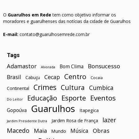
O
Guarulhos em Rede
tem como objetivo informar os
moradores e guarulhenses das notícias da cidade de Guarulhos
E-mail:
contato@guarulhosemrede.com.br
Tags
Bonsucesso
Adamastor
Bom Clima
Alvorada
Centro
Brasil
Cecap
Cabuçu
Cocaia
Crimes
Cultura
Cumbica
Continental
Esporte
Eventos
Educação
Do Leitor
Guarulhos
Gopoúva
Itapegica
lazer
Jardim Rosa de França
Jardim Presidente Dutra
Macedo
Maia
Obras
Música
Mundo