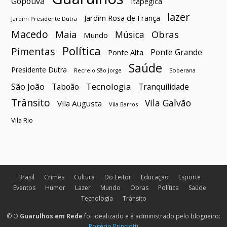
Gopoúva
Itapegica
lazer
Jardim Rosa de França
Jardim Presidente Dutra
Macedo
Maia
Obras
Música
Mundo
Política
Pimentas
Ponte Grande
Ponte Alta
Saúde
Presidente Dutra
Soberana
Recreio São Jorge
São João
Tecnologia
Taboão
Tranquilidade
Trânsito
Vila Galvão
Vila Augusta
Vila Barros
Vila Rio
Brasil
Crimes
Cultura
Do Leitor
Educação
Esporte
Eventos
Humor
Lazer
Mundo
Obras
Política
Saúde
Tecnologia
Trânsito
© O
Guarulhos em Rede
foi idealizado e é administrado pelo blogueiro:
Rogério Princiotti