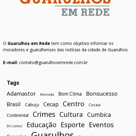
O
Guarulhos em Rede
tem como objetivo informar os
moradores e guarulhenses das notícias da cidade de Guarulhos
E-mail:
contato@guarulhosemrede.com.br
Tags
Bonsucesso
Adamastor
Bom Clima
Alvorada
Centro
Brasil
Cecap
Cabuçu
Cocaia
Crimes
Cultura
Cumbica
Continental
Esporte
Eventos
Educação
Do Leitor
Guarulhos