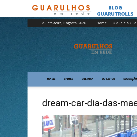
quinta-feira, 6 agosto, 2026
Home
O que é o Gua
Guarulhos
em
Rede
BRASIL
CRIMES
CULTURA
DO LEITOR
EDUCAÇÃO
dream-car-dia-das-mae