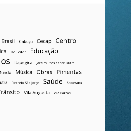
Centro
Brasil
Cecap
Cabuçu
Educação
ica
Do Leitor
hos
Itapegica
Jardim Presidente Dutra
Pimentas
Obras
Música
Mundo
Saúde
utra
Soberana
Recreio São Jorge
Trânsito
Vila Augusta
Vila Barros