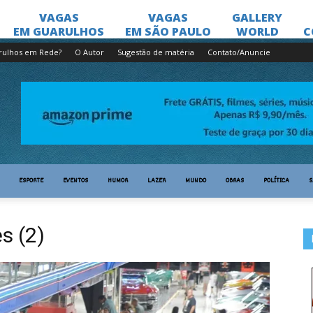
rulhos em Rede?
O Autor
Sugestão de matéria
Contato/Anuncie
ESPORTE
EVENTOS
HUMOR
LAZER
MUNDO
OBRAS
POLÍTICA
S
s (2)