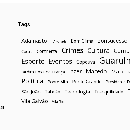
Tags
Bonsucesso
Adamastor
Bom Clima
Alvorada
Crimes
Cultura
Cumb
Continental
Cocaia
Guarul
Esporte
Eventos
Gopoúva
lazer
Macedo
Maia
Jardim Rosa de França
Política
Ponte Grande
Ponte Alta
Presidente D
São João
Tecnologia
Taboão
Tranquilidade
Vila Galvão
Vila Rio
il