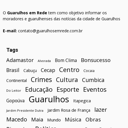
O
Guarulhos em Rede
tem como objetivo informar os
moradores e guarulhenses das notícias da cidade de Guarulhos
E-mail:
contato@guarulhosemrede.com.br
Tags
Bonsucesso
Adamastor
Bom Clima
Alvorada
Centro
Brasil
Cecap
Cabuçu
Cocaia
Crimes
Cultura
Cumbica
Continental
Esporte
Eventos
Educação
Do Leitor
Guarulhos
Gopoúva
Itapegica
lazer
Jardim Rosa de França
Jardim Presidente Dutra
Macedo
Maia
Obras
Música
Mundo