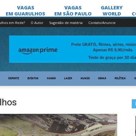
ulhos em Rede?
O Autor
Sugestão de matéria
Contato/Anuncie
ESPORTE
EVENTOS
HUMOR
LAZER
MUNDO
OBRAS
POLÍTICA
S
lhos