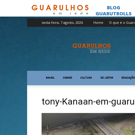
sexta-feira, 7 agosto, 2026
Home
O que é o Guar
Guarulhos
em
Rede
BRASIL
CRIMES
CULTURA
DO LEITOR
EDUCAÇÃO
tony-Kanaan-em-guaru