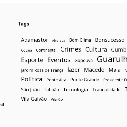
Tags
Bonsucesso
Adamastor
Bom Clima
Alvorada
Crimes
Cultura
Cumb
Continental
Cocaia
Guarul
Esporte
Eventos
Gopoúva
lazer
Macedo
Maia
Jardim Rosa de França
Política
Ponte Grande
Ponte Alta
Presidente D
São João
Tecnologia
Taboão
Tranquilidade
Vila Galvão
Vila Rio
il