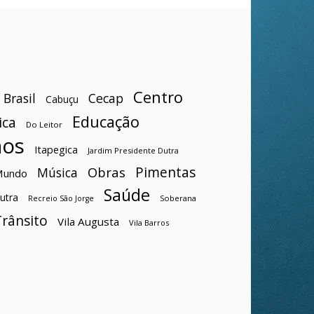
Centro
Brasil
Cecap
Cabuçu
Educação
ica
Do Leitor
hos
Itapegica
Jardim Presidente Dutra
Pimentas
Obras
Música
Mundo
Saúde
utra
Soberana
Recreio São Jorge
Trânsito
Vila Augusta
Vila Barros