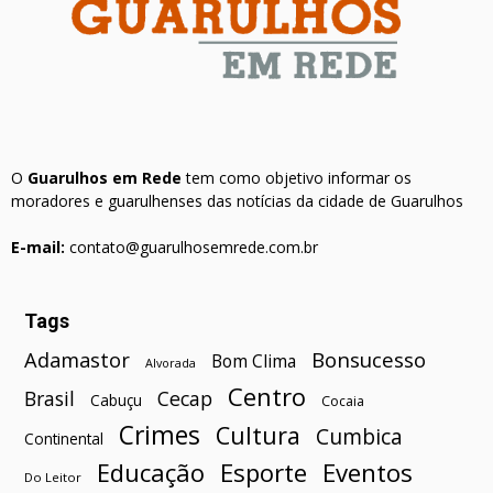
O
Guarulhos em Rede
tem como objetivo informar os
moradores e guarulhenses das notícias da cidade de Guarulhos
E-mail:
contato@guarulhosemrede.com.br
Tags
Bonsucesso
Adamastor
Bom Clima
Alvorada
Centro
Brasil
Cecap
Cabuçu
Cocaia
Crimes
Cultura
Cumbica
Continental
Esporte
Eventos
Educação
Do Leitor