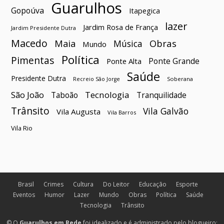
Guarulhos
Gopoúva
Itapegica
lazer
Jardim Rosa de França
Jardim Presidente Dutra
Macedo
Maia
Obras
Música
Mundo
Política
Pimentas
Ponte Grande
Ponte Alta
Saúde
Presidente Dutra
Soberana
Recreio São Jorge
São João
Tecnologia
Taboão
Tranquilidade
Trânsito
Vila Galvão
Vila Augusta
Vila Barros
Vila Rio
Brasil
Crimes
Cultura
Do Leitor
Educação
Esporte
Eventos
Humor
Lazer
Mundo
Obras
Política
Saúde
Tecnologia
Trânsito
© O
Guarulhos em Rede
foi idealizado e é administrado pelo blogueiro: