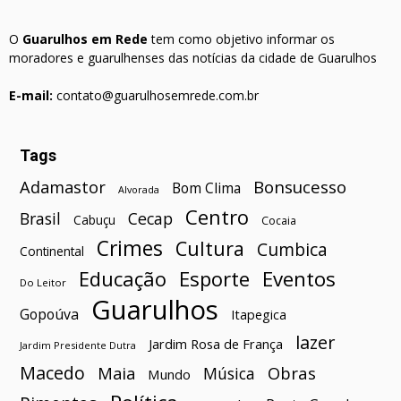
O
Guarulhos em Rede
tem como objetivo informar os
moradores e guarulhenses das notícias da cidade de Guarulhos
E-mail:
contato@guarulhosemrede.com.br
Tags
Bonsucesso
Adamastor
Bom Clima
Alvorada
Centro
Brasil
Cecap
Cabuçu
Cocaia
Crimes
Cultura
Cumbica
Continental
Esporte
Eventos
Educação
Do Leitor
Guarulhos
Gopoúva
Itapegica
lazer
Jardim Rosa de França
Jardim Presidente Dutra
Macedo
Maia
Obras
Música
Mundo