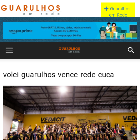
volei-guarulhos-vence-rede-cuca