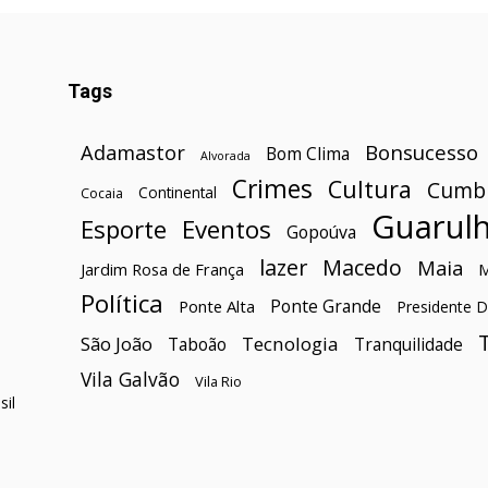
Tags
Bonsucesso
Adamastor
Bom Clima
Alvorada
Crimes
Cultura
Cumb
Continental
Cocaia
Guarul
Esporte
Eventos
Gopoúva
lazer
Macedo
Maia
Jardim Rosa de França
Política
Ponte Grande
Ponte Alta
Presidente D
São João
Tecnologia
Taboão
Tranquilidade
Vila Galvão
Vila Rio
il