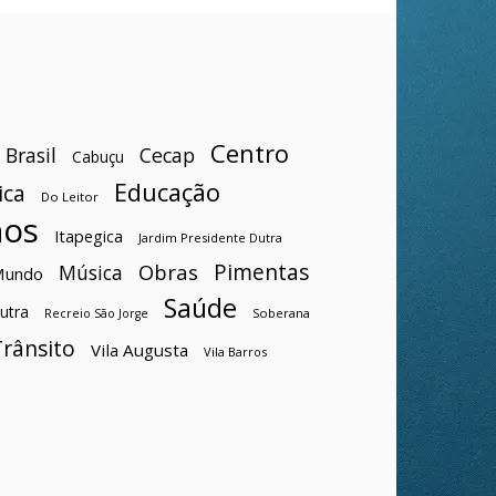
Centro
Brasil
Cecap
Cabuçu
Educação
ica
Do Leitor
hos
Itapegica
Jardim Presidente Dutra
Pimentas
Obras
Música
Mundo
Saúde
utra
Soberana
Recreio São Jorge
Trânsito
Vila Augusta
Vila Barros