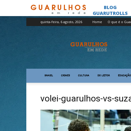
quinta-feira, 6 agosto, 2026
Home
O que é o Gua
Guarulhos
em
Rede
BRASIL
CRIMES
CULTURA
DO LEITOR
EDUCAÇÃO
volei-guarulhos-vs-suz