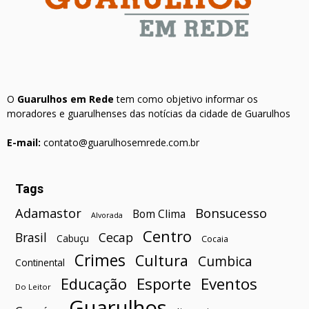
O
Guarulhos em Rede
tem como objetivo informar os
moradores e guarulhenses das notícias da cidade de Guarulhos
E-mail:
contato@guarulhosemrede.com.br
Tags
Bonsucesso
Adamastor
Bom Clima
Alvorada
Centro
Brasil
Cecap
Cabuçu
Cocaia
Crimes
Cultura
Cumbica
Continental
Esporte
Eventos
Educação
Do Leitor
Guarulhos