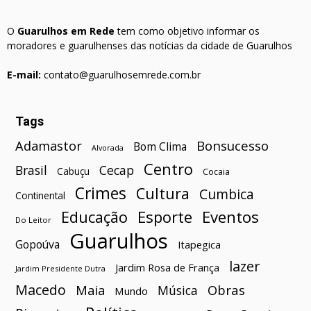
O
Guarulhos em Rede
tem como objetivo informar os
moradores e guarulhenses das notícias da cidade de Guarulhos
E-mail:
contato@guarulhosemrede.com.br
Tags
Bonsucesso
Adamastor
Bom Clima
Alvorada
Centro
Brasil
Cecap
Cabuçu
Cocaia
Crimes
Cultura
Cumbica
Continental
Esporte
Eventos
Educação
Do Leitor
Guarulhos
Gopoúva
Itapegica
lazer
Jardim Rosa de França
Jardim Presidente Dutra
Macedo
Maia
Obras
Música
Mundo