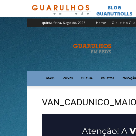
quinta-feira, 6 agosto, 2026
Home
O que é o Gua
Guarulhos
em
Rede
BRASIL
CRIMES
CULTURA
DO LEITOR
EDUCAÇÃO
VAN_CADUNICO_MAIO