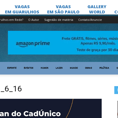
rulhos em Rede?
O Autor
Sugestão de matéria
Contato/Anuncie
ESPORTE
EVENTOS
HUMOR
LAZER
MUNDO
OBRAS
POLÍTICA
S
_6_16