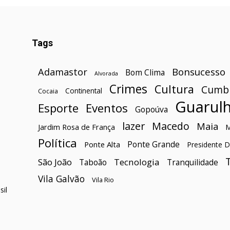
Tags
Bonsucesso
Adamastor
Bom Clima
Alvorada
Crimes
Cultura
Cumb
Continental
Cocaia
Guarul
Esporte
Eventos
Gopoúva
lazer
Macedo
Maia
Jardim Rosa de França
Política
Ponte Grande
Ponte Alta
Presidente D
São João
Tecnologia
Taboão
Tranquilidade
Vila Galvão
Vila Rio
il