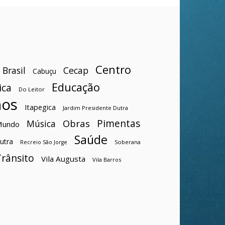
Centro
Brasil
Cecap
Cabuçu
Educação
ica
Do Leitor
hos
Itapegica
Jardim Presidente Dutra
Pimentas
Obras
Música
Mundo
Saúde
utra
Soberana
Recreio São Jorge
Trânsito
Vila Augusta
Vila Barros