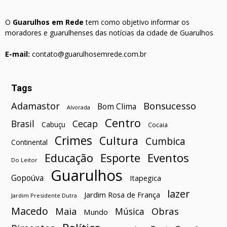
O
Guarulhos em Rede
tem como objetivo informar os
moradores e guarulhenses das notícias da cidade de Guarulhos
E-mail:
contato@guarulhosemrede.com.br
Tags
Bonsucesso
Adamastor
Bom Clima
Alvorada
Centro
Brasil
Cecap
Cabuçu
Cocaia
Crimes
Cultura
Cumbica
Continental
Esporte
Eventos
Educação
Do Leitor
Guarulhos
Gopoúva
Itapegica
lazer
Jardim Rosa de França
Jardim Presidente Dutra
Macedo
Maia
Obras
Música
Mundo