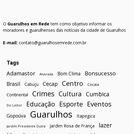
O
Guarulhos em Rede
tem como objetivo informar os
moradores e guarulhenses das notícias da cidade de Guarulhos
E-mail:
contato@guarulhosemrede.com.br
Tags
Bonsucesso
Adamastor
Bom Clima
Alvorada
Centro
Brasil
Cecap
Cabuçu
Cocaia
Crimes
Cultura
Cumbica
Continental
Esporte
Eventos
Educação
Do Leitor
Guarulhos
Gopoúva
Itapegica
lazer
Jardim Rosa de França
Jardim Presidente Dutra