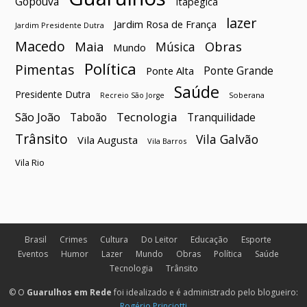
Gopoúva
Itapegica
lazer
Jardim Rosa de França
Jardim Presidente Dutra
Macedo
Maia
Obras
Música
Mundo
Política
Pimentas
Ponte Grande
Ponte Alta
Saúde
Presidente Dutra
Soberana
Recreio São Jorge
São João
Tecnologia
Taboão
Tranquilidade
Trânsito
Vila Galvão
Vila Augusta
Vila Barros
Vila Rio
Brasil
Crimes
Cultura
Do Leitor
Educação
Esporte
Eventos
Humor
Lazer
Mundo
Obras
Política
Saúde
Tecnologia
Trânsito
© O
Guarulhos em Rede
foi idealizado e é administrado pelo blogueiro:
Rogério Princiotti