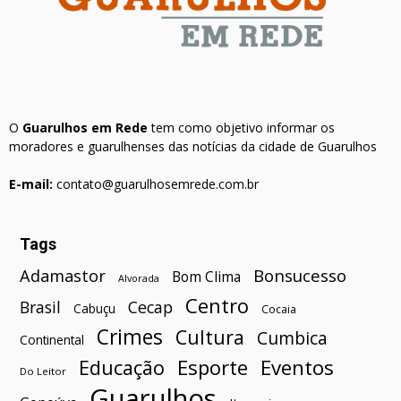
O
Guarulhos em Rede
tem como objetivo informar os
moradores e guarulhenses das notícias da cidade de Guarulhos
E-mail:
contato@guarulhosemrede.com.br
Tags
Bonsucesso
Adamastor
Bom Clima
Alvorada
Centro
Brasil
Cecap
Cabuçu
Cocaia
Crimes
Cultura
Cumbica
Continental
Esporte
Eventos
Educação
Do Leitor
Guarulhos