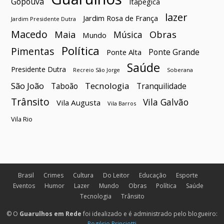
Gopoúva
Itapegica
lazer
Jardim Rosa de França
Jardim Presidente Dutra
Macedo
Maia
Obras
Música
Mundo
Política
Pimentas
Ponte Grande
Ponte Alta
Saúde
Presidente Dutra
Soberana
Recreio São Jorge
São João
Tecnologia
Taboão
Tranquilidade
Trânsito
Vila Galvão
Vila Augusta
Vila Barros
Vila Rio
Brasil
Crimes
Cultura
Do Leitor
Educação
Esporte
Eventos
Humor
Lazer
Mundo
Obras
Política
Saúde
Tecnologia
Trânsito
© O
Guarulhos em Rede
foi idealizado e é administrado pelo blogueiro:
Rogério Princiotti