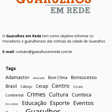
O
Guarulhos em Rede
tem como objetivo informar os
moradores e guarulhenses das notícias da cidade de Guarulhos
E-mail:
contato@guarulhosemrede.com.br
Tags
Bonsucesso
Adamastor
Bom Clima
Alvorada
Centro
Brasil
Cecap
Cabuçu
Cocaia
Crimes
Cultura
Cumbica
Continental
Esporte
Eventos
Educação
Do Leitor
Guarulhos