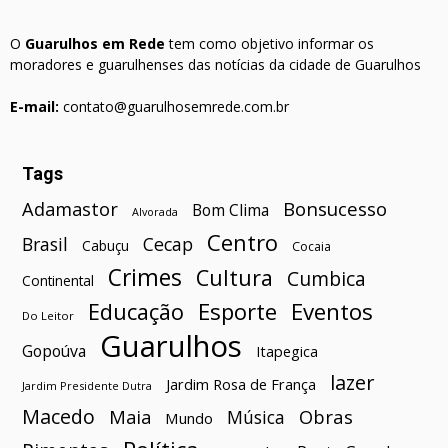
O
Guarulhos em Rede
tem como objetivo informar os
moradores e guarulhenses das notícias da cidade de Guarulhos
E-mail:
contato@guarulhosemrede.com.br
Tags
Bonsucesso
Adamastor
Bom Clima
Alvorada
Centro
Brasil
Cecap
Cabuçu
Cocaia
Crimes
Cultura
Cumbica
Continental
Esporte
Eventos
Educação
Do Leitor
Guarulhos
Gopoúva
Itapegica
lazer
Jardim Rosa de França
Jardim Presidente Dutra
Macedo
Maia
Obras
Música
Mundo