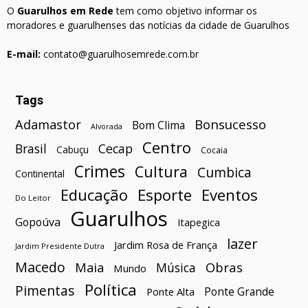
O
Guarulhos em Rede
tem como objetivo informar os
moradores e guarulhenses das notícias da cidade de Guarulhos
E-mail:
contato@guarulhosemrede.com.br
Tags
Bonsucesso
Adamastor
Bom Clima
Alvorada
Centro
Brasil
Cecap
Cabuçu
Cocaia
Crimes
Cultura
Cumbica
Continental
Esporte
Eventos
Educação
Do Leitor
Guarulhos
Gopoúva
Itapegica
lazer
Jardim Rosa de França
Jardim Presidente Dutra
Macedo
Maia
Obras
Música
Mundo
Política
Pimentas
Ponte Grande
Ponte Alta