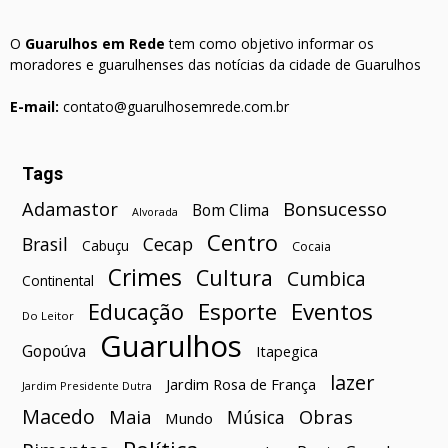
O
Guarulhos em Rede
tem como objetivo informar os
moradores e guarulhenses das notícias da cidade de Guarulhos
E-mail:
contato@guarulhosemrede.com.br
Tags
Bonsucesso
Adamastor
Bom Clima
Alvorada
Centro
Brasil
Cecap
Cabuçu
Cocaia
Crimes
Cultura
Cumbica
Continental
Esporte
Eventos
Educação
Do Leitor
Guarulhos
Gopoúva
Itapegica
lazer
Jardim Rosa de França
Jardim Presidente Dutra
Macedo
Maia
Obras
Música
Mundo