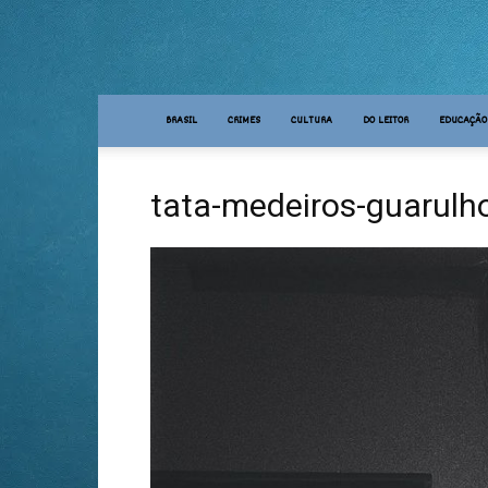
BRASIL
CRIMES
CULTURA
DO LEITOR
EDUCAÇÃO
tata-medeiros-guarulh