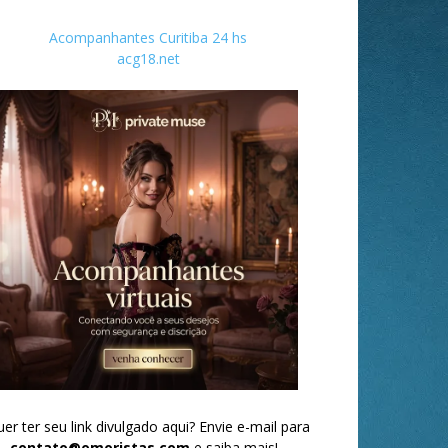
Acompanhantes Curitiba 24 hs
acg18.net
er ter seu link divulgado aqui? Envie e-mail para
contato@omoristas.com
e saiba mais!