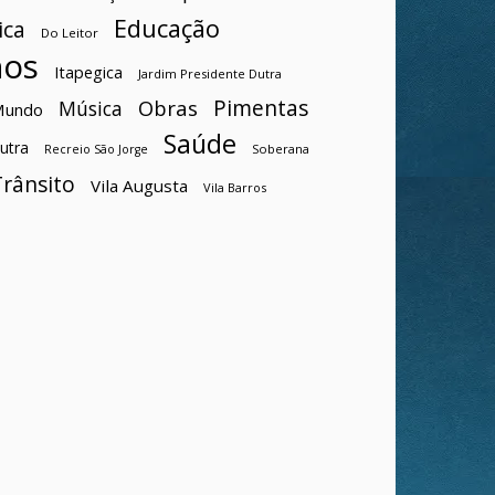
Educação
ica
Do Leitor
hos
Itapegica
Jardim Presidente Dutra
Pimentas
Obras
Música
Mundo
Saúde
utra
Soberana
Recreio São Jorge
Trânsito
Vila Augusta
Vila Barros