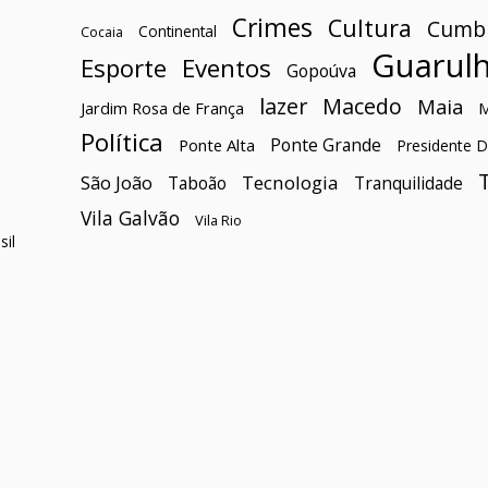
Crimes
Cultura
Cumb
Continental
Cocaia
Guarul
Esporte
Eventos
Gopoúva
lazer
Macedo
Maia
Jardim Rosa de França
Política
Ponte Grande
Ponte Alta
Presidente D
São João
Tecnologia
Taboão
Tranquilidade
Vila Galvão
Vila Rio
il