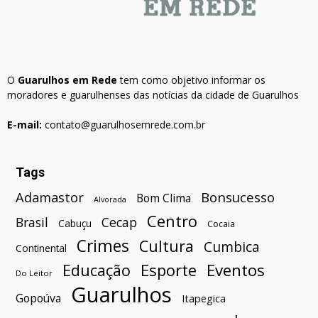
O
Guarulhos em Rede
tem como objetivo informar os
moradores e guarulhenses das notícias da cidade de Guarulhos
E-mail:
contato@guarulhosemrede.com.br
Tags
Bonsucesso
Adamastor
Bom Clima
Alvorada
Centro
Brasil
Cecap
Cabuçu
Cocaia
Crimes
Cultura
Cumbica
Continental
Esporte
Eventos
Educação
Do Leitor
Guarulhos
Gopoúva
Itapegica