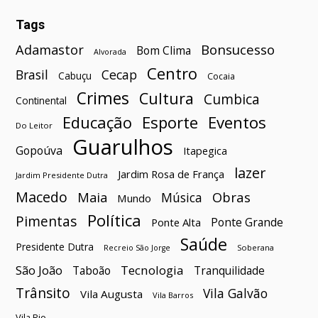
Tags
Bonsucesso
Adamastor
Bom Clima
Alvorada
Centro
Brasil
Cecap
Cabuçu
Cocaia
Crimes
Cultura
Cumbica
Continental
Esporte
Eventos
Educação
Do Leitor
Guarulhos
Gopoúva
Itapegica
lazer
Jardim Rosa de França
Jardim Presidente Dutra
Macedo
Maia
Obras
Música
Mundo
Política
Pimentas
Ponte Grande
Ponte Alta
Saúde
Presidente Dutra
Soberana
Recreio São Jorge
São João
Tecnologia
Taboão
Tranquilidade
Trânsito
Vila Galvão
Vila Augusta
Vila Barros
Vila Rio