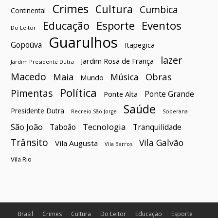
Crimes
Cultura
Cumbica
Continental
Esporte
Eventos
Educação
Do Leitor
Guarulhos
Gopoúva
Itapegica
lazer
Jardim Rosa de França
Jardim Presidente Dutra
Macedo
Maia
Obras
Música
Mundo
Política
Pimentas
Ponte Grande
Ponte Alta
Saúde
Presidente Dutra
Soberana
Recreio São Jorge
São João
Tecnologia
Taboão
Tranquilidade
Trânsito
Vila Galvão
Vila Augusta
Vila Barros
Vila Rio
Brasil
Crimes
Cultura
Do Leitor
Educação
Esporte