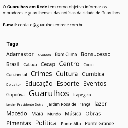
O
Guarulhos em Rede
tem como objetivo informar os
moradores e guarulhenses das notícias da cidade de Guarulhos
E-mail:
contato@guarulhosemrede.com.br
Tags
Bonsucesso
Adamastor
Bom Clima
Alvorada
Centro
Brasil
Cecap
Cabuçu
Cocaia
Crimes
Cultura
Cumbica
Continental
Esporte
Eventos
Educação
Do Leitor
Guarulhos
Gopoúva
Itapegica
lazer
Jardim Rosa de França
Jardim Presidente Dutra
Macedo
Maia
Obras
Música
Mundo
Política
Pimentas
Ponte Grande
Ponte Alta