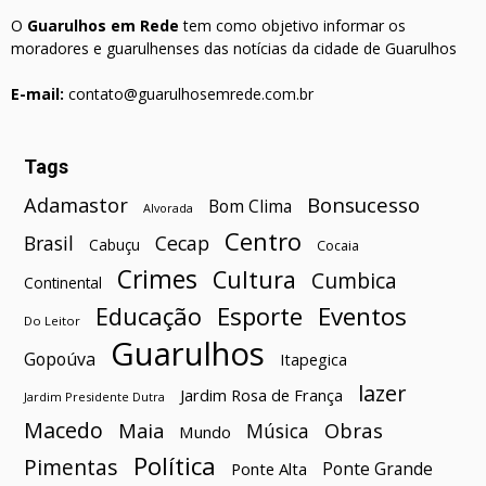
O
Guarulhos em Rede
tem como objetivo informar os
moradores e guarulhenses das notícias da cidade de Guarulhos
E-mail:
contato@guarulhosemrede.com.br
Tags
Bonsucesso
Adamastor
Bom Clima
Alvorada
Centro
Brasil
Cecap
Cabuçu
Cocaia
Crimes
Cultura
Cumbica
Continental
Esporte
Eventos
Educação
Do Leitor
Guarulhos
Gopoúva
Itapegica
lazer
Jardim Rosa de França
Jardim Presidente Dutra
Macedo
Maia
Obras
Música
Mundo
Política
Pimentas
Ponte Grande
Ponte Alta