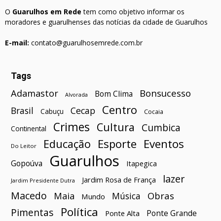
O
Guarulhos em Rede
tem como objetivo informar os
moradores e guarulhenses das notícias da cidade de Guarulhos
E-mail:
contato@guarulhosemrede.com.br
Tags
Bonsucesso
Adamastor
Bom Clima
Alvorada
Centro
Brasil
Cecap
Cabuçu
Cocaia
Crimes
Cultura
Cumbica
Continental
Esporte
Eventos
Educação
Do Leitor
Guarulhos
Gopoúva
Itapegica
lazer
Jardim Rosa de França
Jardim Presidente Dutra
Macedo
Maia
Obras
Música
Mundo
Política
Pimentas
Ponte Grande
Ponte Alta