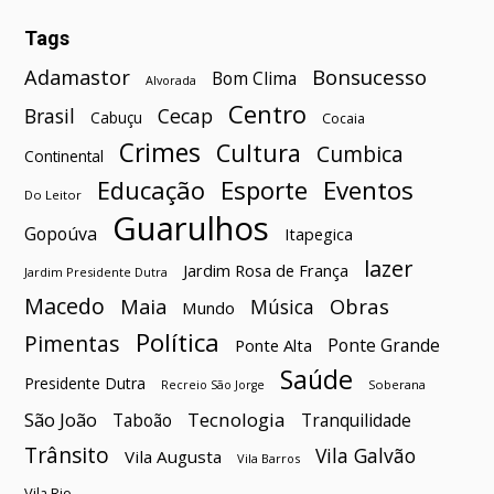
Tags
Bonsucesso
Adamastor
Bom Clima
Alvorada
Centro
Brasil
Cecap
Cabuçu
Cocaia
Crimes
Cultura
Cumbica
Continental
Esporte
Eventos
Educação
Do Leitor
Guarulhos
Gopoúva
Itapegica
lazer
Jardim Rosa de França
Jardim Presidente Dutra
Macedo
Maia
Obras
Música
Mundo
Política
Pimentas
Ponte Grande
Ponte Alta
Saúde
Presidente Dutra
Soberana
Recreio São Jorge
São João
Tecnologia
Taboão
Tranquilidade
Trânsito
Vila Galvão
Vila Augusta
Vila Barros
Vila Rio