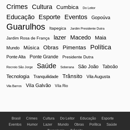
Crimes
Cultura
Cumbica
Do Leitor
Educação
Esporte
Eventos
Gopoúva
Guarulhos
Itapegica
Jardim Presidente Dutra
lazer
Macedo
Maia
Jardim Rosa de França
Política
Obras
Pimentas
Música
Mundo
Ponte Grande
Ponte Alta
Presidente Dutra
Saúde
São João
Taboão
Recreio São Jorge
Soberana
Trânsito
Tecnologia
Tranquilidade
Vila Augusta
Vila Galvão
Vila Rio
Vila Barros
Brasil
Crimes
Cultura
Do Leitor
Educação
Esporte
Eventos
Humor
Lazer
Mundo
Obras
Política
Saúde